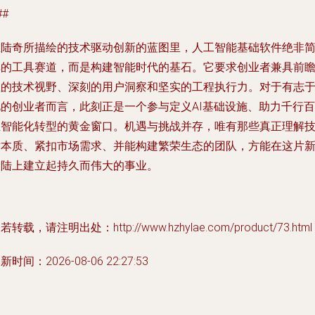
##
在陆奇所描绘的技术驱动创新的蓝图里，人工智能基础软件绝非
单的工具赛道，而是构建智能时代的基石。它要求创业者兼具前
性的技术视野、深刻的用户洞察和坚实的工程执行力。对于有志
此的创业者而言，此刻正是一个参与定义AI基础设施、助力千行百
业智能化转型的黄金窗口。机遇与挑战并存，唯有那些真正理解
术本质、紧扣市场需求、并能构建繁荣生态的团队，方能在这片
大陆上建立起持久而伟大的事业。
若转载，请注明出处：http://www.hzhylae.com/product/73.html
新时间：2026-08-06 22:27:53