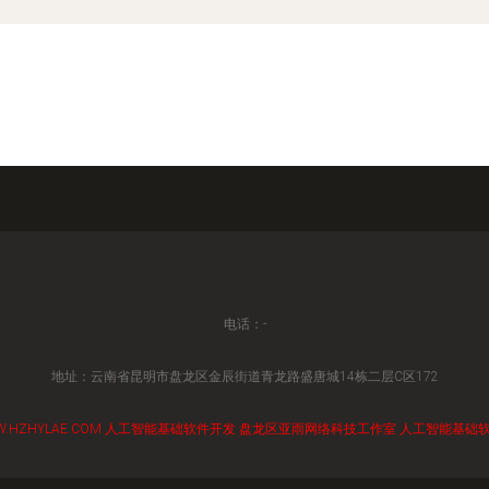
电话：-
地址：云南省昆明市盘龙区金辰街道青龙路盛唐城14栋二层C区172
.HZHYLAE.COM
人工智能基础软件开发
盘龙区亚雨网络科技工作室
人工智能基础