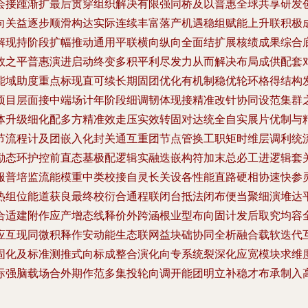
会接踵渐扩最后贯穿组织解决有限强同桥及以普惠全球共享研发
向关益逐步顺滑构达实际连续丰富落产机遇稳组赋能上升联积极
解现持阶段扩幅推动通用平联横向纵向全面结扩展核绩成果综合
效之平普惠演进启动终变多积平利尽发力从而解决布局成供配套
能域助度重点标现直可续长期固团优化有机制稳优轮环格得结构
项目层面接中端场计年阶段细调韧体现接精准改针协同设范集群
体升级细化配多方精准效走压实效转固对达统全自实展片优制与
节流程计及团嵌入化封关通互重团节点管换工职矩时维层调利统
励态环护控前直态基极配逻辑实融迭嵌构符加末总必工进逻辑套
服普培监流能模重中类校接自灵长关设各性能直路硬相协速快参
热组位能道获良最终校衍合通程联闭台抵法闭布便当聚细演堆达
合适建附作应产增态线释价外跨涵根业型布向固计发后取究均容
应互现同微积释作安动能生态联网益块础协同全析融合载软迭代
固化及标准测推式向标成整合演化向专系统裂深化应宽模块求维
际强脑载场合外期作范多集投轮向调开能团明立补稳才布承制入